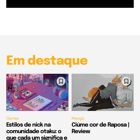
Garota à beira mar (Inio Asano) | React
00:25
Garota à beira mar (Inio Asano) | React
00:25
Em destaque
Games
Mangá
Estilos de nick na
Ciúme cor de Raposa |
comunidade otaku: o
Review
que cada um significa e