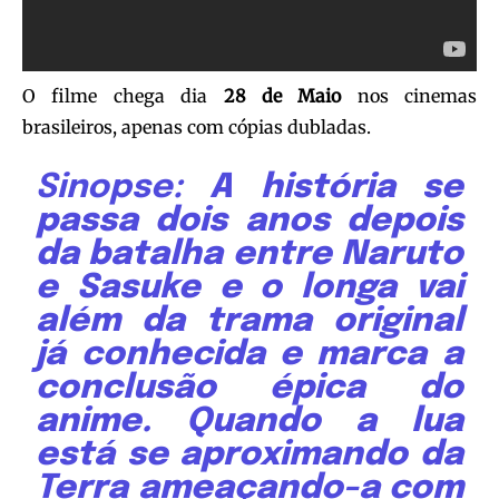
O filme chega dia
28 de Maio
nos cinemas
brasileiros, apenas com cópias dubladas.
Sinopse:
A história se
passa dois anos depois
da batalha entre Naruto
e Sasuke e o longa vai
além da trama original
já conhecida e marca a
conclusão épica do
anime. Quando a lua
está se aproximando da
Terra ameaçando-a com