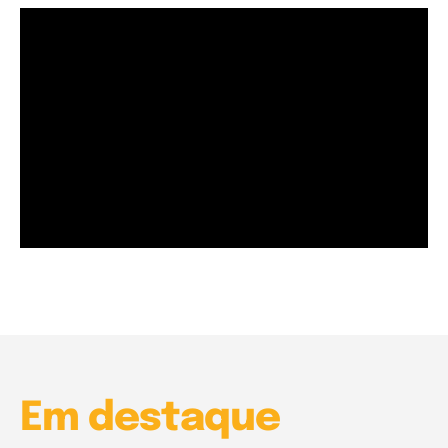
Garota à beira mar (Inio Asano) | React
00:25
Garota à beira mar (Inio Asano) | React
00:25
Em destaque