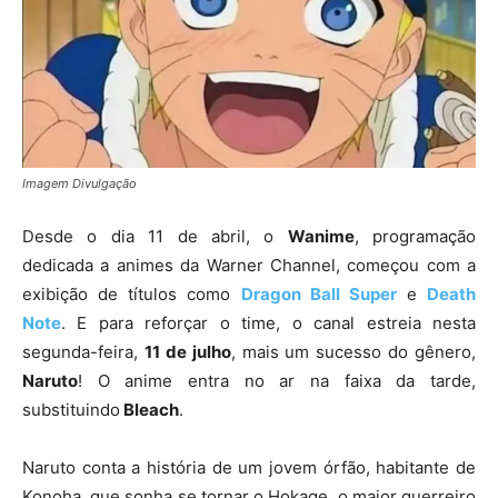
Imagem Divulgação
Desde o dia 11 de abril, o
Wanime
, programação
dedicada a animes da Warner Channel, começou com a
exibição de títulos como
Dragon Ball Super
e
Death
Note
. E para reforçar o time, o canal estreia nesta
segunda-feira,
11 de julho
, mais um sucesso do gênero,
Naruto
! O anime entra no ar na faixa da tarde,
substituindo
Bleach
.
Naruto conta a história de um jovem órfão, habitante de
Konoha, que sonha se tornar o Hokage, o maior guerreiro