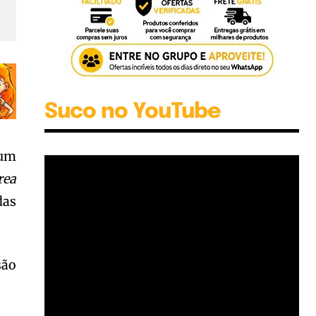
Suco no YouTube
 um
rea
das
são