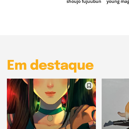
shoujo fujuubun
young mag
Em destaque