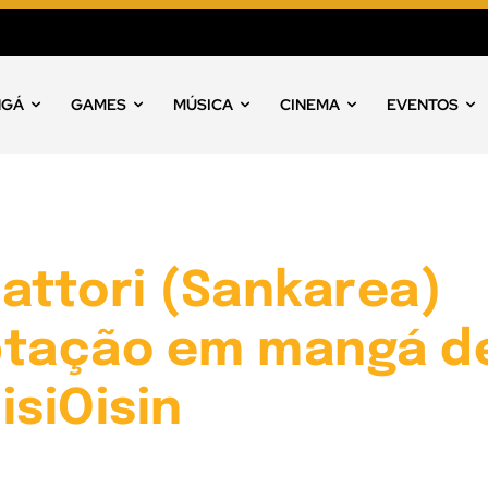
NGÁ
GAMES
MÚSICA
CINEMA
EVENTOS
attori (Sankarea)
ptação em mangá d
isiOisin