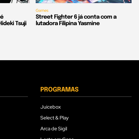
Games
 é
Street Fighter 6 já conta com a
deki Tsuji
lutadora Filipina Yasmine
PROGRAMAS
Juicebox
Select & Play
Arca de Sigil