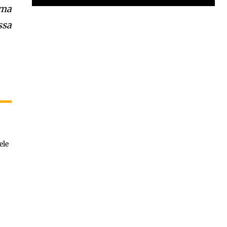
uma
Garota à beira mar (Inio Asano) | React
ssa
00:25
Garota à beira mar (Inio Asano) | React
00:25
ele