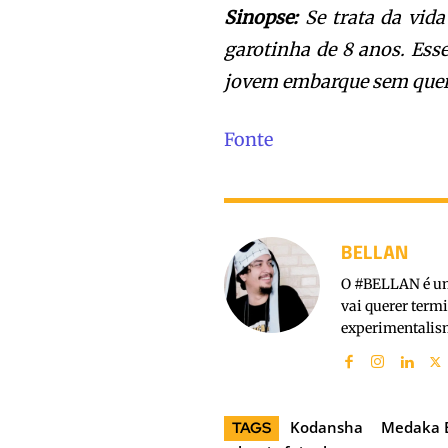
Sinopse:
Se trata da vid
garotinha de 8 anos. Ess
jovem embarque sem quer
Fonte
BELLAN
O #BELLAN é um 
vai querer term
experimentalism
Kodansha
Medaka 
TAGS