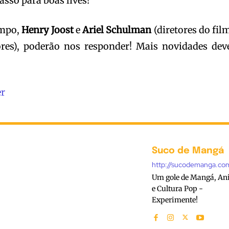
asso para boas lives!
empo,
Henry Joost
e
Ariel Schulman
(diretores do film
res), poderão nos responder! Mais novidades de
er
Suco de Mangá
http://sucodemanga.co
Um gole de Mangá, A
e Cultura Pop -
Experimente!