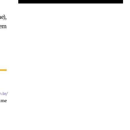
Garota à beira mar (Inio Asano) | React
e),
00:25
vem
Garota à beira mar (Inio Asano) | React
00:25
m.br/
nime