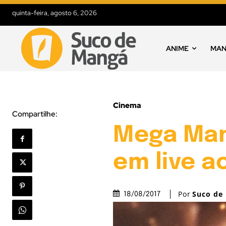
quinta-feira, agosto 6, 2026
ANIME
MA
Cinema
Compartilhe:
Mega Man 
em live a
Por
Suco de
18/08/2017