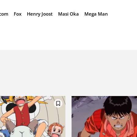
com
Fox
Henry Joost
Masi Oka
Mega Man