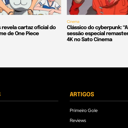
Cinema
 revela cartaz oficial do
Clássico do cyberpunk: “A
lme de One Piece
sessão especial remaste
4K no Sato Cinema
S
ARTIGOS
Primeiro Gole
Reviews