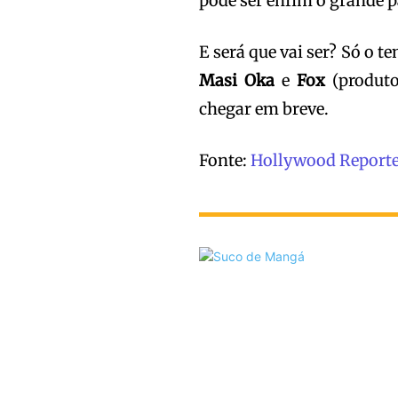
pode ser enfim o grande p
E será que vai ser? Só o t
Masi Oka
e
Fox
(produto
chegar em breve.
Fonte:
Hollywood Report