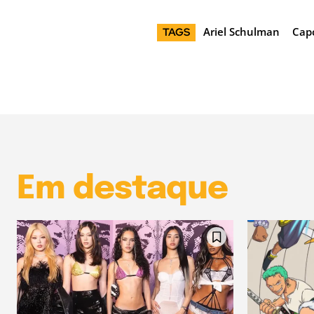
Ariel Schulman
Cap
TAGS
Em destaque