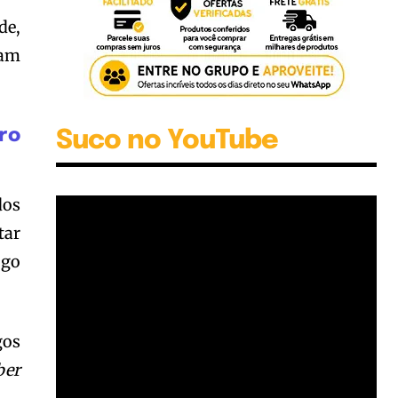
de,
ram
ro
Suco no YouTube
dos
tar
ogo
gos
ber