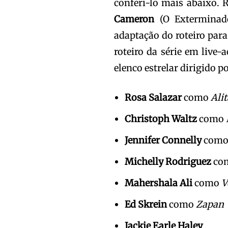
conferi-lo mais abaixo. 
Cameron
(O Exterminado
adaptação do roteiro para
roteiro da série em live
elenco estrelar dirigido p
Rosa Salazar
como
Alit
Christoph Waltz
como
Jennifer Connelly
com
Michelly Rodriguez
co
Mahershala Ali
como
V
Ed Skrein
como
Zapan
Jackie Earle Haley