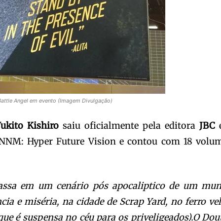
 Battle Angel em evento (Imagem Divulgação)
ukito Kishiro
saiu oficialmente pela editora
JBC
UNNM: Hyper Future Vision e contou com 18 volu
 passa em um cenário pós apocaliptico de um mu
ncia e miséria, na cidade de Scrap Yard, no ferro ve
que é suspensa no céu para os priveligeados).O Dou