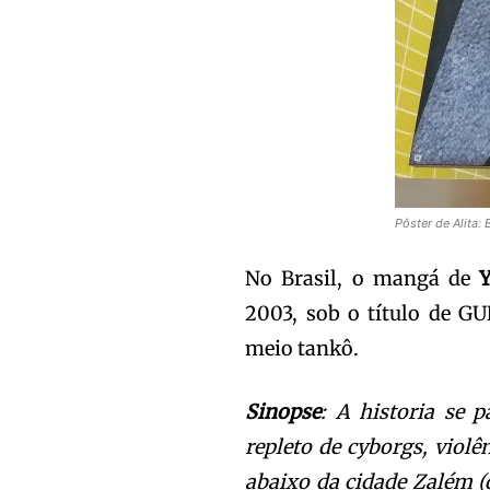
Pôster de Alita:
No Brasil, o mangá de
Y
2003, sob o título de G
meio tankô.
Sinopse
: A historia se
repleto de cyborgs, violê
abaixo da cidade Zalém (