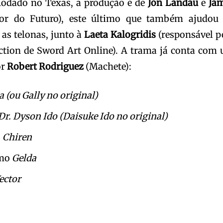
Rodado no Texas, a produção é de
Jon Landau
e
Ja
r do Futuro), este último que também ajudou
 as telonas, junto à
Laeta Kalogridis
(responsável p
-action de Sword Art Online). A trama já conta com
or
Robert Rodriguez
(Machete):
a (ou Gally no original)
Dr. Dyson Ido (Daisuke Ido no original)
o
Chiren
mo
Gelda
ector