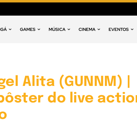
NGÁ
GAMES
MÚSICA
CINEMA
EVENTOS
gel Alita (GUNNM) |
pôster do live actio
o