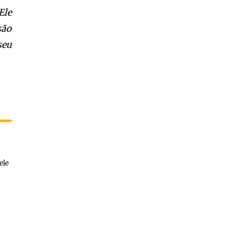
Ele
são
seu
ele