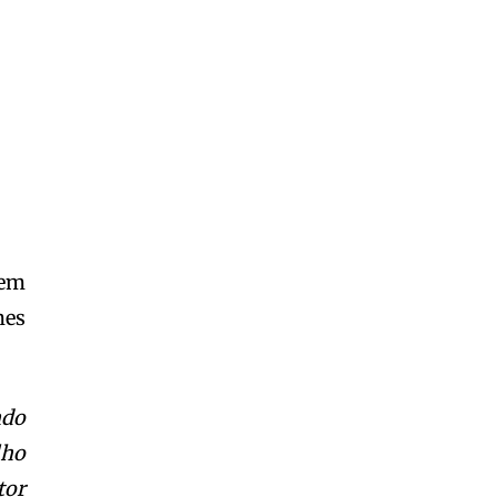
em
mes
ndo
lho
tor