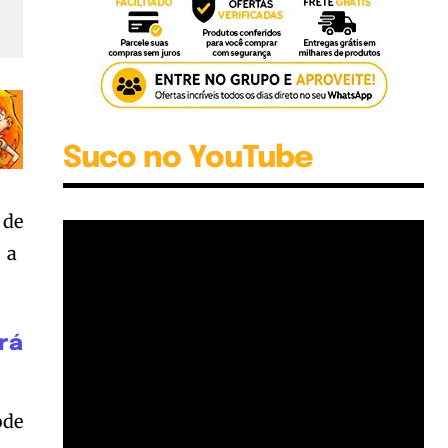
Suco no YouTube
 de
 a
rá
ode