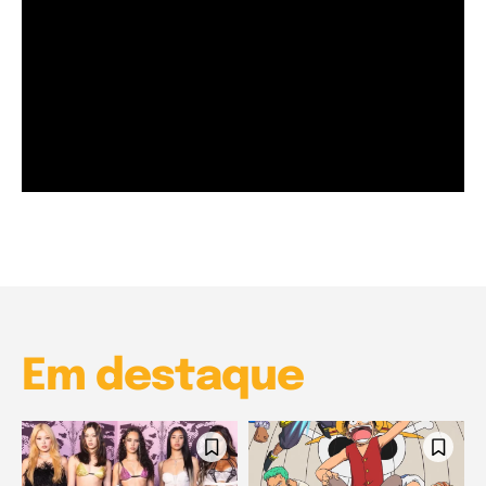
Garota à beira mar (Inio Asano) | React
00:25
Garota à beira mar (Inio Asano) | React
00:25
Em destaque