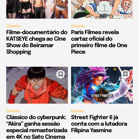
Cinema
Cinema
Filme-documentário do
Paris Filmes revela
KATSEYE chega ao Cine
cartaz oficial do
Show do Beiramar
primeiro filme de One
Shopping
Piece
Cinema
Games
Clássico do cyberpunk:
Street Fighter 6 já
“Akira” ganha sessão
conta com a lutadora
especial remasterizada
Filipina Yasmine
em 4K no Sato Cinema