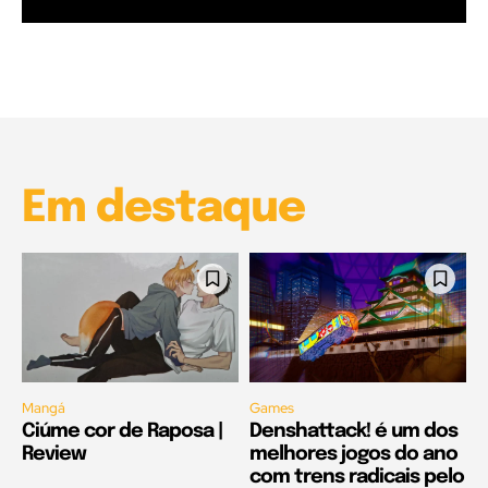
Garota à beira mar (Inio Asano) | React
00:25
Garota à beira mar (Inio Asano) | React
00:25
Em destaque
Mangá
Games
Ciúme cor de Raposa |
Denshattack! é um dos
Review
melhores jogos do ano
com trens radicais pelo