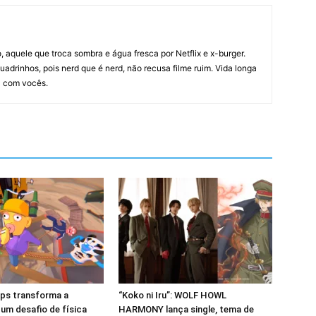
ilo, aquele que troca sombra e água fresca por Netflix e x-burger.
quadrinhos, pois nerd que é nerd, não recusa filme ruim. Vida longa
a com vocês.
eps transforma a
“Koko ni Iru”: WOLF HOWL
um desafio de física
HARMONY lança single, tema de