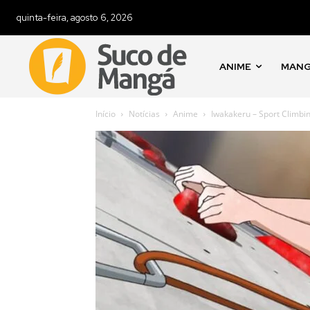
quinta-feira, agosto 6, 2026
ANIME
MAN
Início
Notícias
Anime
Iwakakeru – Sport Climbin