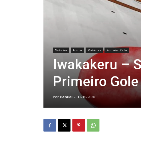
Notícias
Anime
Matérias
Primeiro Gole
Iwakakeru – Sp
Primeiro Gole
Por
Baraldi
-
12/10/2020