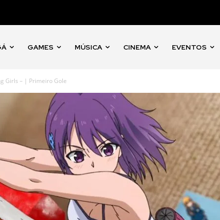
GÁ
GAMES
MÚSICA
CINEMA
EVENTOS
g Girls – | Primeiro Gole