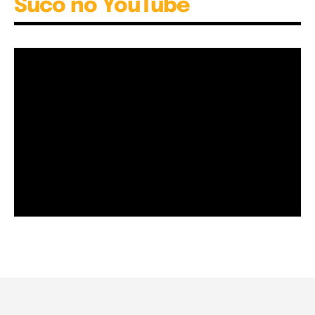
Suco no YouTube
Garota à beira mar (Inio Asano) | React
00:25
Garota à beira mar (Inio Asano) | React
00:25