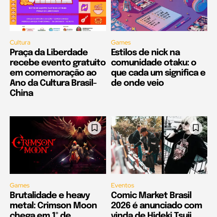
Cultura
Games
Praça da Liberdade
Estilos de nick na
recebe evento gratuito
comunidade otaku: o
em comemoração ao
que cada um significa e
Ano da Cultura Brasil-
de onde veio
China
Games
Eventos
Brutalidade e heavy
Comic Market Brasil
metal: Crimson Moon
2026 é anunciado com
chega em 1º de
vinda de Hideki Tsuji