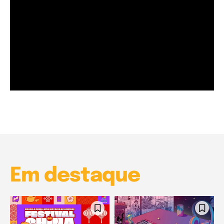
Garota à beira mar (Inio Asano) | React
00:25
Garota à beira mar (Inio Asano) | React
00:25
Em destaque