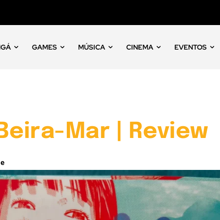
NGÁ
GAMES
MÚSICA
CINEMA
EVENTOS
Beira-Mar | Review
ne