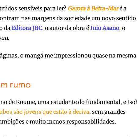
eúdos sensíveis para ler?
Garota à Beira-Mar
é a
ncontram nas margens da sociedade um novo sentido
ão da
Editora JBC
, o autor da obra é
Inio Asano
, o
pun
.
áginas, o mangá me impressionou quase na mesma
em rumo
rno de Koume, uma estudante do fundamental, e Iso
bos são jovens que estão à deriva
, sem grandes
ambições e muito menos responsabilidades.