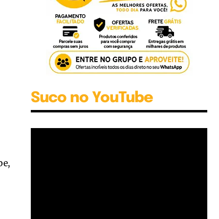
Suco no YouTube
be,