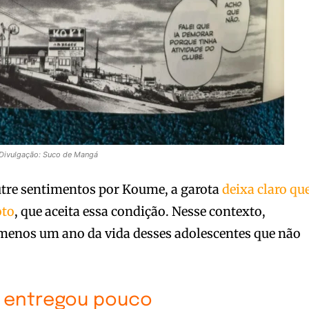
| Divulgação: Suco de Mangá
tre sentimentos por Koume, a garota
deixa claro qu
oto
, que aceita essa condição. Nesse contexto,
nos um ano da vida desses adolescentes que não
 entregou pouco