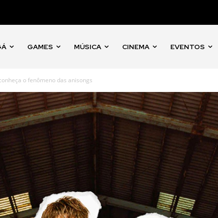
GÁ
GAMES
MÚSICA
CINEMA
EVENTOS
 conheça o fenômeno das anisongs