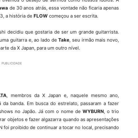
kawa
de 30 anos atrás, essa vontade não ficaria apenas
3, a história de
FLOW
começou a ser escrita.
shi decidiu que gostaria de ser um grande guitarrista.
uma guitarra e, ao lado de
Take
, seu irmão mais novo,
parte da X Japan, para um outro nível.
PUBLICIDADE
ATA
, membros da X Japan e, naquele mesmo ano,
 da banda. Em busca do estrelato, passaram a fazer
shows no Japão. Já com o nome de
WYBURN
, o trio
brar objetos e fazer algazarra quando as apresentações
oi proibido de continuar a tocar no local, precisando