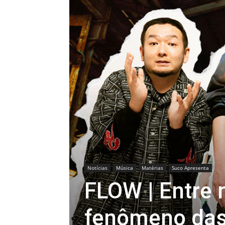
Notícias
Música
Matérias
Suco Apresenta
FLOW | Entre 
fenômeno das