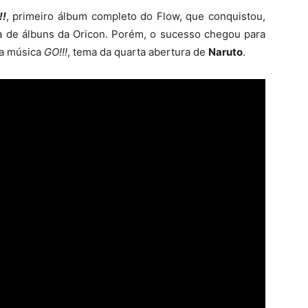
!!
, primeiro álbum completo do Flow, que conquistou,
a de álbuns da Oricon. Porém, o sucesso chegou para
da música
GO!!!
, tema da quarta abertura de
Naruto
.