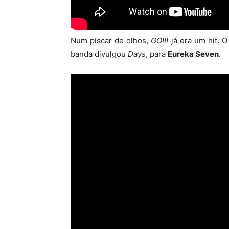
Num piscar de olhos,
GO!!!
já era um hit. O
banda divulgou
Days
, para
Eureka Seven
.