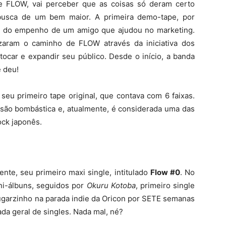
 de FLOW, vai perceber que as coisas só deram certo
busca de um bem maior. A primeira demo-tape, por
a do empenho de um amigo que ajudou no marketing.
uzaram o caminho de FLOW através da iniciativa dos
ocar e expandir seu público. Desde o início, a banda
e deu!
u primeiro tape original, que contava com 6 faixas.
são bombástica e, atualmente, é considerada uma das
rock japonês.
te, seu primeiro maxi single, intitulado
Flow #0
. No
ni-álbuns, seguidos por
Okuru Kotoba
, primeiro single
ugarzinho na parada indie da
Oricon
por SETE semanas
da geral de singles. Nada mal, né?