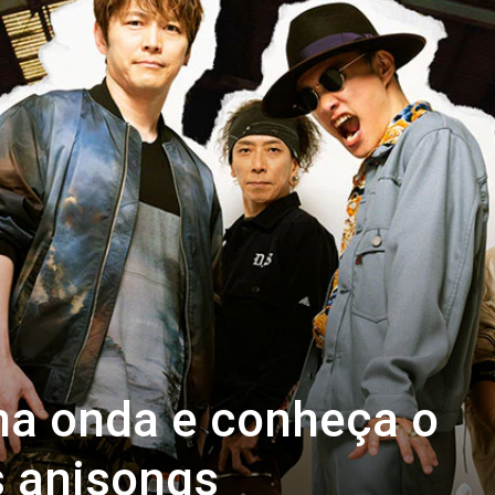
na onda e conheça o
 anisongs