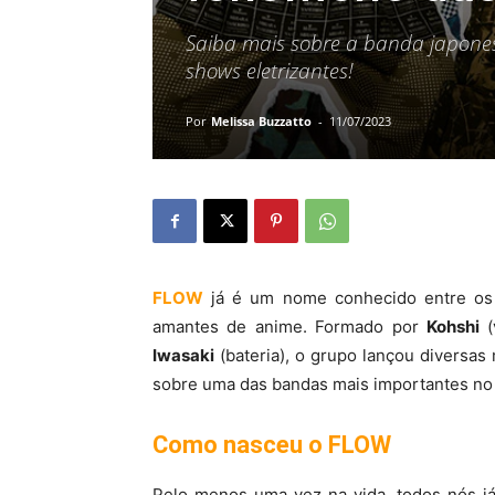
Saiba mais sobre a banda japone
shows eletrizantes!
Por
Melissa Buzzatto
-
11/07/2023
FLOW
já é um nome conhecido entre os f
amantes de anime. Formado por
Kohshi
Iwasaki
(bateria), o grupo lançou diversa
sobre uma das bandas mais importantes n
Como nasceu o FLOW
Pelo menos uma vez na vida, todos nós j