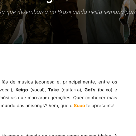
sa que desembarca no Brasil ainda nesta semana para
ãs de música japonesa e, principalmente, entre os
(vocal),
Keigo
(vocal),
Take
(guitarra),
Got’s
(baixo) e
s músicas que marcaram gerações. Quer conhecer mais
o mundo das anisongs? Vem, que o
Suco
te apresenta!
á tivemos o desejo de sermos como nossos ídolos. A