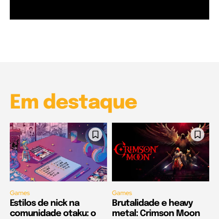
Garota à beira mar (Inio Asano) | React
00:25
Garota à beira mar (Inio Asano) | React
00:25
Em destaque
Games
Games
Estilos de nick na
Brutalidade e heavy
comunidade otaku: o
metal: Crimson Moon