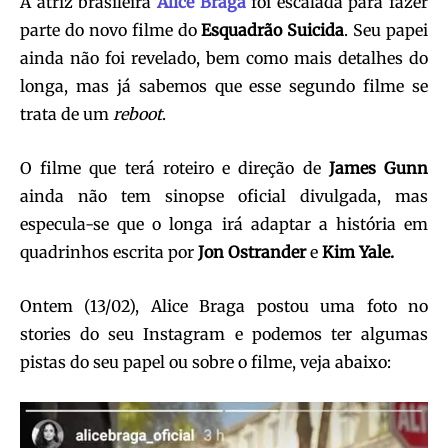
A atriz brasileira
Alice Braga
foi escalada para fazer
parte do novo filme do
Esquadrão Suicida
. Seu papei
ainda não foi revelado, bem como mais detalhes do
longa, mas já sabemos que esse segundo filme se
trata de um
reboot
.
O filme que terá roteiro e direção de
James Gunn
ainda não tem sinopse oficial divulgada, mas
especula-se que o longa irá adaptar a história em
quadrinhos escrita por
Jon Ostrander
e
Kim Yale.
Ontem (13/02), Alice Braga postou uma foto no
stories do seu Instagram e podemos ter algumas
pistas do seu papel ou sobre o filme, veja abaixo: