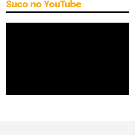
Suco no YouTube
Garota à beira mar (Inio Asano) | React
00:25
Garota à beira mar (Inio Asano) | React
00:25