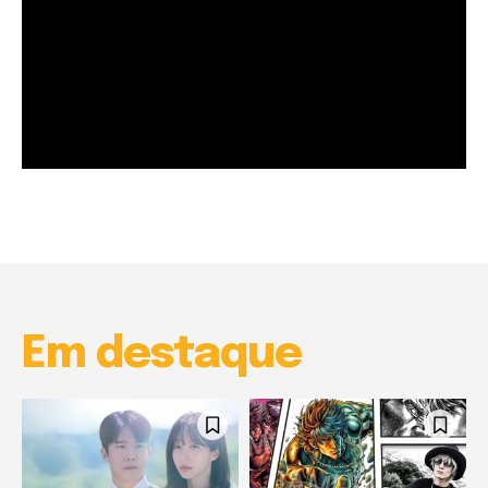
Garota à beira mar (Inio Asano) | React
00:25
Garota à beira mar (Inio Asano) | React
00:25
Em destaque