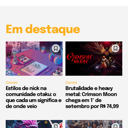
Garota à beira mar (Inio Asano) | React
00:25
Em destaque
Games
Games
Estilos de nick na
Brutalidade e heavy
comunidade otaku: o
metal: Crimson Moon
que cada um significa e
chega em 1º de
de onde veio
setembro por R$ 74,99