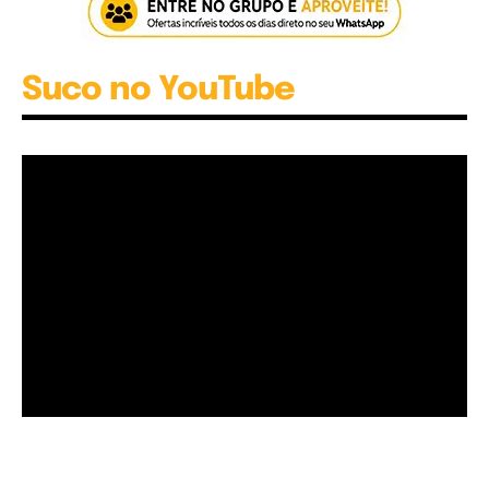
Suco no YouTube
Garota à beira mar (Inio Asano) | React
00:25