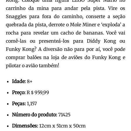
Kong. Coloque uma figura LEGO Super Mario no
carrinho da mina para andar pela pista. Vire os
Snaggles para fora do caminho, conserte a seção
quebrada da pista, derrote o Mole Miner e ‘exploda’ a
rocha para revelar um cacho de bananas. Você vai
comê-las ou presenteá-los para Diddy Kong ou
Funky Kong? A diversão não para por aí, você pode
comprar balões na loja de aviões do Funky Kong e
pilotar o avião também!
Idade:
8+
Preço:
R＄959,99
Peças:
1,157
Número do produto:
71425
Dimensões:
12cm x 51cm x 50cm