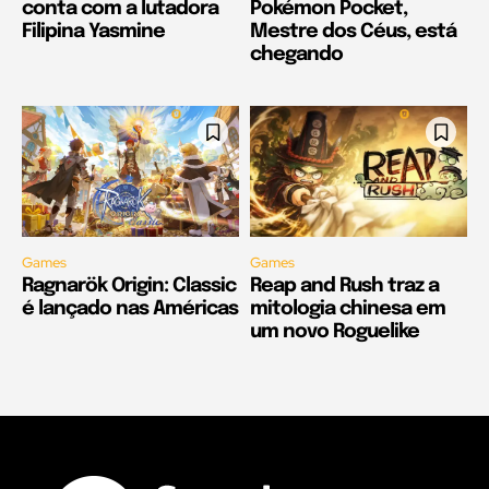
conta com a lutadora
Pokémon Pocket,
Filipina Yasmine
Mestre dos Céus, está
chegando
Games
Games
Ragnarök Origin: Classic
Reap and Rush traz a
é lançado nas Américas
mitologia chinesa em
um novo Roguelike