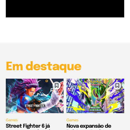
Garota à beira mar (Inio Asano) | React
00:25
Garota à beira mar (Inio Asano) | React
00:25
Em destaque
Games
Games
Street Fighter 6 já
Nova expansão de