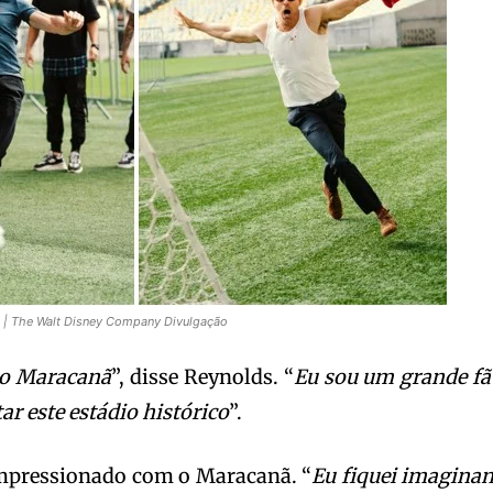
 | The Walt Disney Company Divulgação
no Maracanã
”, disse Reynolds. “
Eu sou um grande fã
tar este estádio histórico
”.
mpressionado com o Maracanã. “
Eu fiquei imagina