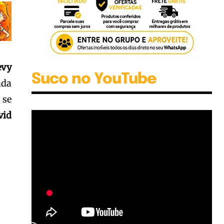
evy
Suco no YouTube
ada
 se
vid