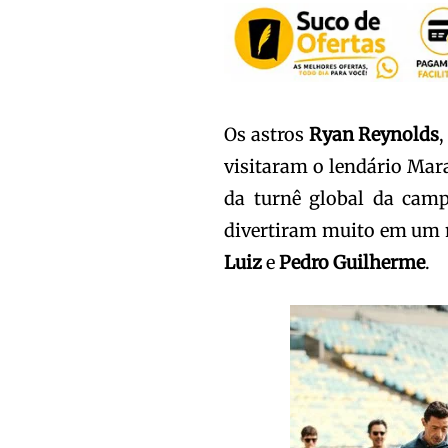
Os astros
Ryan Reynolds
visitaram o lendário Ma
da turnê global da campa
divertiram muito em um m
Luiz
e
Pedro Guilherme
.