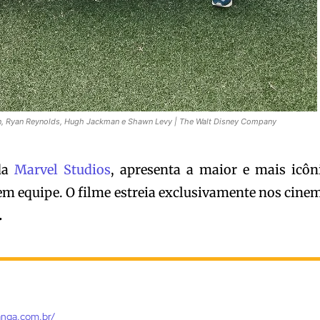
n, Ryan Reynolds, Hugh Jackman e Shawn Levy | The Walt Disney Company
da
Marvel Studios
, apresenta a maior e mais icôn
em equipe. O filme estreia exclusivamente nos cine
.
anga.com.br/