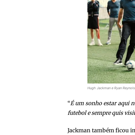
Hugh Jackman e Ryan Reynols
“
É um sonho estar aqui 
futebol e sempre quis visi
Jackman também ficou i