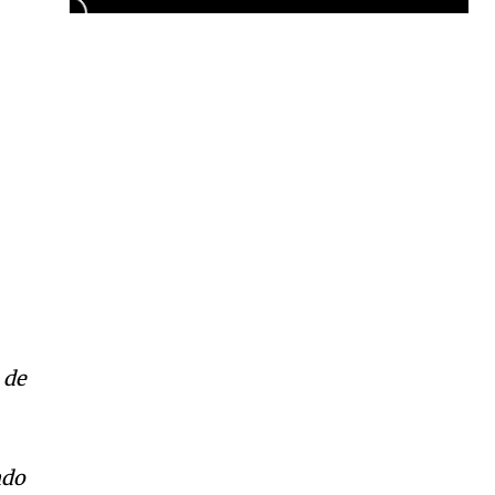
Garota à beira mar (Inio Asano) | React
00:25
Garota à beira mar (Inio Asano) | React
00:25
 de
ndo