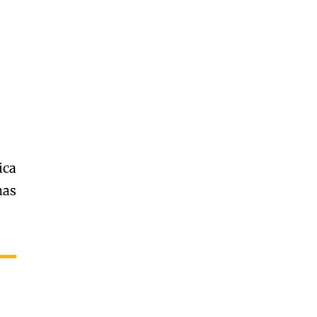
ica
mas