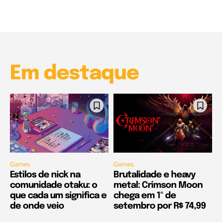
00:25
Garota à beira mar (Inio Asano) | React
00:25
Em destaque
Games
Games
Estilos de nick na
Brutalidade e heavy
comunidade otaku: o
metal: Crimson Moon
que cada um significa e
chega em 1º de
de onde veio
setembro por R$ 74,99