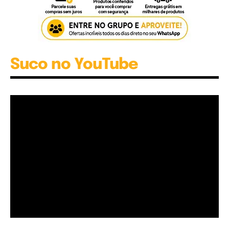
Suco no YouTube
Garota à beira mar (Inio Asano) | React