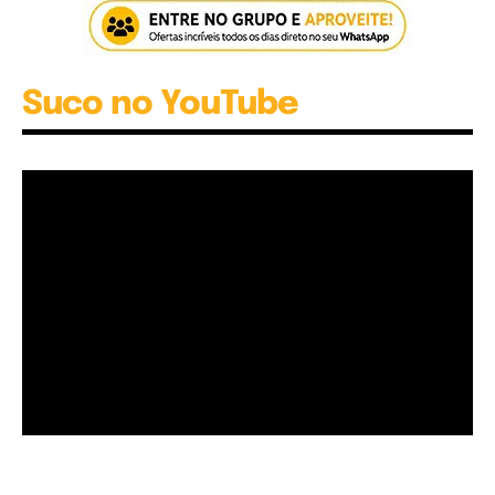
Suco no YouTube
Garota à beira mar (Inio Asano) | React
00:25