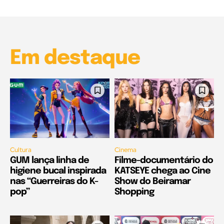
Garota à beira mar (Inio Asano) | React
00:25
Em destaque
Cultura
Cinema
GUM lança linha de
Filme-documentário do
higiene bucal inspirada
KATSEYE chega ao Cine
nas “Guerreiras do K-
Show do Beiramar
pop”
Shopping