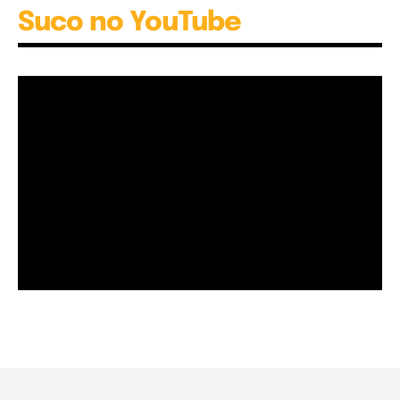
Suco no YouTube
Garota à beira mar (Inio Asano) | React
00:25
Garota à beira mar (Inio Asano) | React
00:25