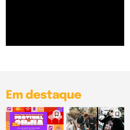
Garota à beira mar (Inio Asano) | React
00:25
Garota à beira mar (Inio Asano) | React
00:25
Em destaque