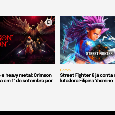
Games
e e heavy metal: Crimson
Street Fighter 6 já conta
 em 1º de setembro por
lutadora Filipina Yasmine