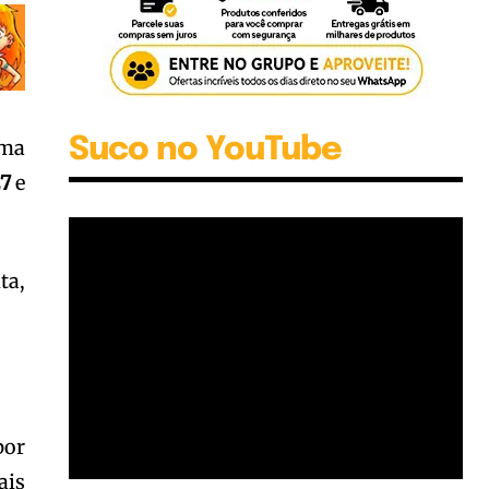
Suco no YouTube
uma
7
e
ta,
por
ais