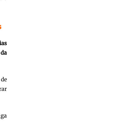
Garota à beira mar (Inio Asano) | React
00:25
Garota à beira mar (Inio Asano) | React
s
00:25
ias
 da
 de
rar
siga