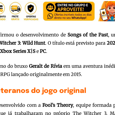
irmou o desenvolvimento de
Songs of the Past
, 
Witcher 3: Wild Hunt
. O título está previsto para
202
,
Xbox Series X|S
e
PC
.
rno do bruxo
Geralt de Rívia
em uma aventura inédi
o RPG lançado originalmente em 2015.
teranos do jogo original
desenvolvido com a
Fool’s Theory
, equipe formada 
que já trabalharam no próprio The Witcher 3. M