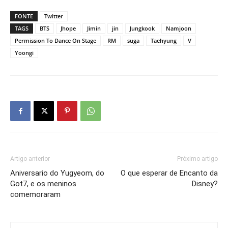
FONTE
Twitter
TAGS
BTS
Jhope
Jimin
jin
Jungkook
Namjoon
Permission To Dance On Stage
RM
suga
Taehyung
V
Yoongi
Artigo anterior
Próximo artigo
Aniversario do Yugyeom, do
O que esperar de Encanto da
Got7, e os meninos
Disney?
comemoraram