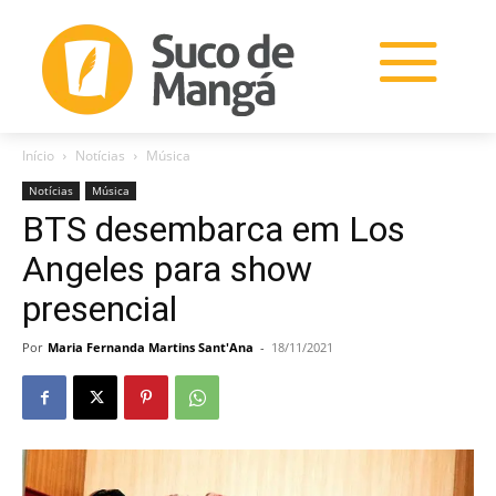
Início
Notícias
Música
Notícias
Música
BTS desembarca em Los
Angeles para show
presencial
Por
Maria Fernanda Martins Sant'Ana
-
18/11/2021