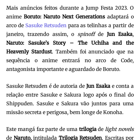
Mais anúncios feitos durante a Jump Festa 2023. O
anime
Boruto: Naruto Next Generations
adaptará o
arco de
Sasuke Retsuden
para as telinhas a partir de
janeiro, trazendo assim, o
spinoff
de
Jun Esaka
,
Naruto: Sasuke’s Story – The Uchiha and the
Heavenly Stardust
. Também foi anunciado que na
sequência o anime entrará no arco de Code,
antagonista importante e aguardado de Boruto.
Sasuke Retsuden é de autoria de
Jun Esaka
e conta a
relação entre Sasuke e Sakura logo após o final do
Shippuden. Sasuke e Sakura vão juntos para uma
missão secreta e perigosa, bem longe de Konoha.
Este mangá faz parte de uma
trilogia
de
light novels
de
Naruto
,
intitulada
Trilogia Retsuden
. Escritas por