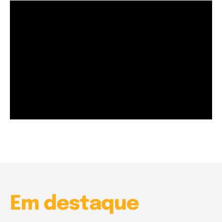
Garota à beira mar (Inio Asano) | React
00:25
Garota à beira mar (Inio Asano) | React
00:25
Em destaque