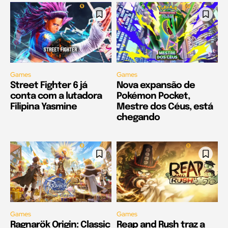
Games
Games
Street Fighter 6 já
Nova expansão de
conta com a lutadora
Pokémon Pocket,
Filipina Yasmine
Mestre dos Céus, está
chegando
Games
Games
Ragnarök Origin: Classic
Reap and Rush traz a