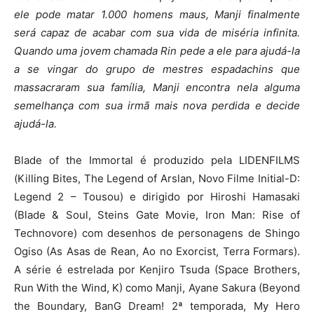
ele pode matar 1.000 homens maus, Manji finalmente
será capaz de acabar com sua vida de miséria infinita.
Quando uma jovem chamada Rin pede a ele para ajudá-la
a se vingar do grupo de mestres espadachins que
massacraram sua família, Manji encontra nela alguma
semelhança com sua irmã mais nova perdida e decide
ajudá-la.
Blade of the Immortal é produzido pela LIDENFILMS
(Killing Bites, The Legend of Arslan, Novo Filme Initial-D:
Legend 2 – Tousou) e dirigido por Hiroshi Hamasaki
(Blade & Soul, Steins Gate Movie, Iron Man: Rise of
Technovore) com desenhos de personagens de Shingo
Ogiso (As Asas de Rean, Ao no Exorcist, Terra Formars).
A série é estrelada por Kenjiro Tsuda (Space Brothers,
Run With the Wind, K) como Manji, Ayane Sakura (Beyond
the Boundary, BanG Dream! 2ª temporada, My Hero