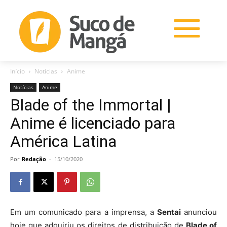
Início
Notícias
Anime
Notícias
Anime
Blade of the Immortal |
Anime é licenciado para
América Latina
Por
Redação
-
15/10/2020
Em um comunicado para a imprensa, a
Sentai
anunciou
hoje que adquiriu os direitos de distribuição de
Blade of