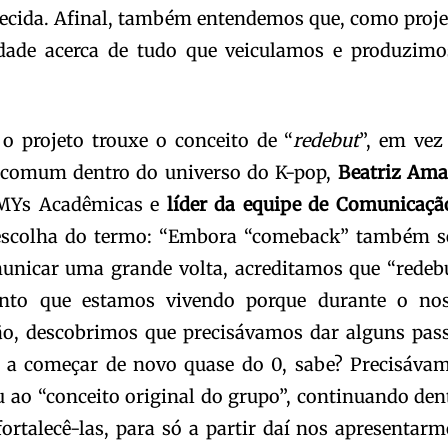
lecida. Afinal, também entendemos que, como proje
ade acerca de tudo que veiculamos e produzimos
 o projeto trouxe o conceito de “
redebut
”, em vez
 comum dentro do universo do K-pop,
Beatriz Ama
MYs Acadêmicas e
líder da equipe de Comunicaçã
escolha do termo: “Embora “comeback” também s
nicar uma grande volta, acreditamos que “redeb
to que estamos vivendo porque durante o no
ção, descobrimos que precisávamos dar alguns pas
 a começar de novo quase do 0, sabe? Precisáva
u ao “conceito original do grupo”, continuando den
ortalecê-las, para só a partir daí nos apresentarm