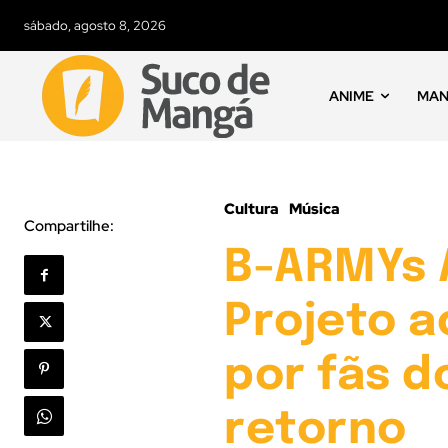
sábado, agosto 8, 2026
ANIME
MA
Cultura
Música
Compartilhe:
B-ARMYs 
Projeto 
por fãs d
retorno