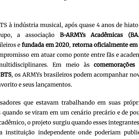
TS à indústria musical, após quase 4 anos de hiato
rupo, a associação
B-ARMYs Acadêmicas (BA
ileiros e
fundada em 2020
,
retorna oficialmente em
ompromisso em atuar como ponte entre fãs e acade
multidisciplinares. Em meio às
comemorações
o BTS
, os ARMYs brasileiros podem acompanhar no
avorito e seus lançamentos.
isadores que estavam trabalhando em suas própr
s quando se viram em um cenário precário e de po
adêmico, o projeto surgiu quando esses integrantes
a instituição independente onde poderiam publi