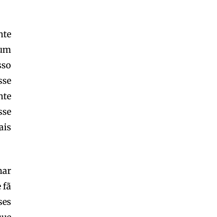
nte
 um
sso
sse
nte
sse
ais
nar
 fã
ses