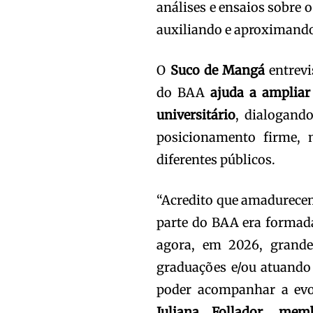
análises e ensaios sobre o
auxiliando e aproximando
O
Suco de Mangá
entrevi
do BAA
ajuda a ampliar
universitário
, dialogand
posicionamento firme,
diferentes públicos.
“Acredito que amadurecem
parte do BAA era formad
agora, em 2026, grande
graduações e/ou atuando 
poder acompanhar a evol
Juliana Follador
,
memb