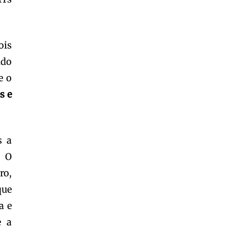
ois
ndo
e o
s e
s a
. O
ro,
que
a e
e a