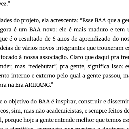
vez.”
dades do projeto, ela acrescenta: “Esse BAA que a ge
 agora é um BAA novo: ele é mais maduro e tem
que é o resultado de 6 anos de aprendizado do no
deias de vários novos integrantes que trouxeram e
 focado à nossa associação. Claro que daqui pra fre
der, mas “redebutar”, pra gente, significa isso: e
to interno e externo pelo qual a gente passou, m
ora na Era ARIRANG.”
 o objetivo do BAA é inspirar, construir e dissemi
os, sim, mas não academicistas, e sempre feitos de
el, porque hoje a gente entende melhor que temos es