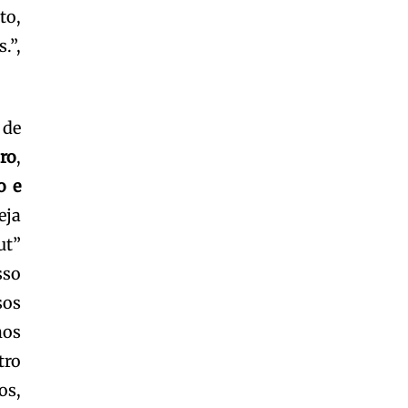
to,
.”,
 de
ro
,
o e
eja
ut”
sso
sos
mos
tro
os,