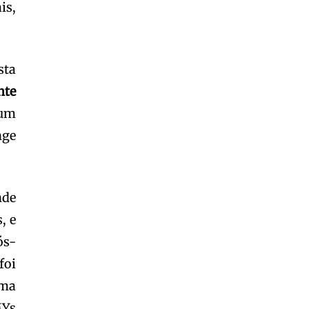
is,
sta
nte
 um
nge
nde
, e
ós-
foi
rma
Ys