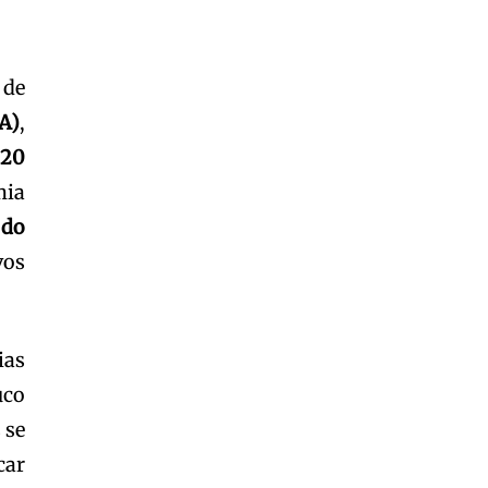
Garota à beira mar (Inio Asano) | React
00:25
Garota à beira mar (Inio Asano) | React
00:25
 de
A)
,
 20
mia
 do
vos
ias
uco
 se
car