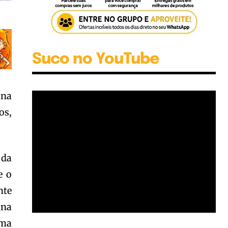
Suco no YouTube
ana
os,
 da
e o
nte
ana
rma