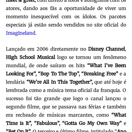
meet & greet
, com direito a fotos e autógrafos com os
atores, dando aos fãs a oportunidade de viver um
momento inesquecível com os ídolos. Os pacotes
especiais já estão sendo vendidos no site oficial do
Imagineland
.
Lançado em 2006 diretamente no
Disney Channel
,
High School Musical
logo se tornou um fenômeno
mundial, de onde saíram os hits
“What I’ve Been
Looking For”, “Bop To The Top”, “Breaking Free”
e a
lendária
“We’re All In This Together”,
que até hoje é
lembrada como a música tema oficial da franquia. O
sucesso foi tão grande que logo o canal lançou o
segundo filme, que se passava nas férias e também
era recheado de músicas marcantes, como
“What
Time is It”, “
Fabulous”, “Gotta Go My Own Way”
e
“Bet On It”.
O terceiro e último filme, intitulado “
Ano