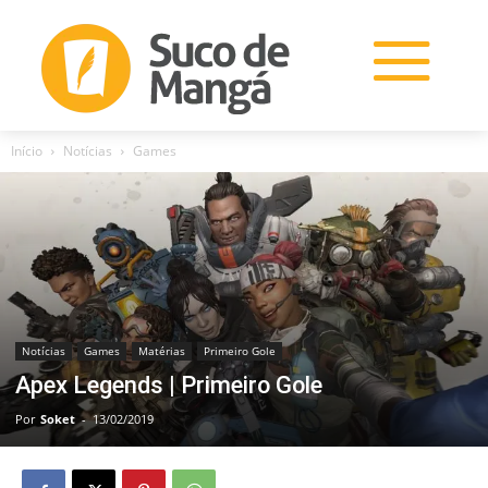
Início
Notícias
Games
Notícias
Games
Matérias
Primeiro Gole
Apex Legends | Primeiro Gole
Por
Soket
-
13/02/2019