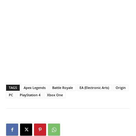
TAGS
Apex Legends
Battle Royale
EA (Electronic Arts)
Origin
PC
PlayStation 4
Xbox One