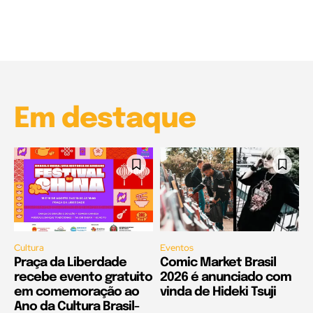
Garota à beira mar (Inio Asano) | React
00:25
Garota à beira mar (Inio Asano) | React
00:25
Em destaque
Cultura
Eventos
Praça da Liberdade
Comic Market Brasil
recebe evento gratuito
2026 é anunciado com
em comemoração ao
vinda de Hideki Tsuji
Ano da Cultura Brasil-