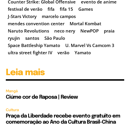
Counter Strike: Global Offensive
evento de anime
festival de verão
fifa
fifa 15
Games
J-Stars Victory
marcelo campos
mendes convention center
Mortal Kombat
Naruto Revolutions
neco nery
NewPOP
praia
ryujin
santos
São Paulo
Space Battleship Yamato
U. Marvel Vs Camcom 3
ultra street fighter IV
verão
Yamato
Leia mais
Mangá
Ciúme cor de Raposa | Review
Cultura
Praça da Liberdade recebe evento gratuito em
comemoração ao Ano da Cultura Brasil-China