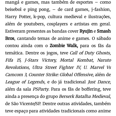
mangá e games, mas também de esportes – como
beisebol e ping pong, – de card games, j-fashion,
Harry Potter, k-pop, cultura medieval e ilustrações,
além de youtubers, cosplayers e artistas em geral.
Estiveram presentes as bandas cover
Ryujin
e
Smash
Bros
, cantando temas de anime e games. O sábado
contou ainda com o
Zombie Walk,
para os fãs da
temática. Dentre os jogos, teve
Call of Duty Ghosts,
Fifa 15, J-Stars Victory, Mortal Kombat, Naruto
Revolutions, Ultra Street Fighter IV, U. Marvel Vs
Camcom 3, Counter Strike: Global Offensive
, além de
League of Legends
, e do já tradicional
Just Dance
,
além da sala
PSParty
. Para os fãs de boffering, teve
ainda a presença do grupo
Berserk Batalha Medieval
,
de São Vicente/SP. Dentre outras atividades, também
teve espaço para atividades tradicionais como anime