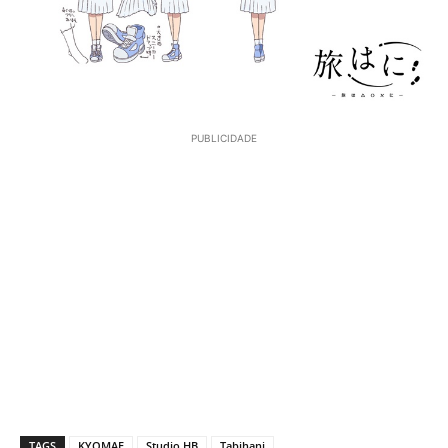
PUBLICIDADE
TAGS
KYOMAF
Studio HB
Tabihani