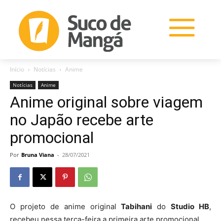
Início
Notícias
Anime
Notícias
Anime
Anime original sobre viagem
no Japão recebe arte
promocional
Por
Bruna Viana
-
28/07/2021
O projeto de anime original
Tabihani
do
Studio HB
,
recebeu nessa terça-feira a primeira arte promocional.