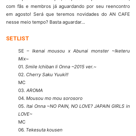
com fãs e membros já aguardando por seu reencontro
em agosto! Será que teremos novidades do AN CAFE
nesse meio tempo? Basta aguardar…
SETLIST
SE
– Ikenai mousou x Abunai monster ~Iketeru
Mix~
01.
Smile Ichiban Ii Onna ~2015 ver.~
02.
Cherry Saku Yuuki!!
MC
03
. AROMA
04.
Mousou mo mou sorosoro
05.
Itai Onna ~NO PAIN, NO LOVE? JAPAIN GIRLS in
LOVE~
MC
06.
Tekesuta kousen