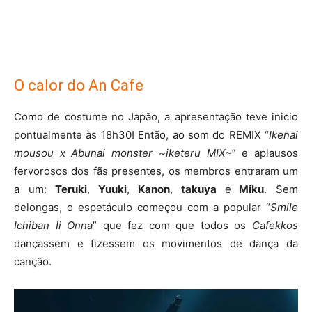
O calor do An Cafe
Como de costume no Japão, a apresentação teve inicio
pontualmente às 18h30! Então, ao som do REMIX “
Ikenai
mousou x Abunai monster ~iketeru MIX~
” e aplausos
fervorosos dos fãs presentes, os membros entraram um
a um:
Teruki
,
Yuuki
,
Kanon
,
takuya
e
Miku
. Sem
delongas, o espetáculo começou com a popular “
Smile
Ichiban Ii Onna
” que fez com que todos os
Cafekkos
dançassem e fizessem os movimentos de dança da
canção.