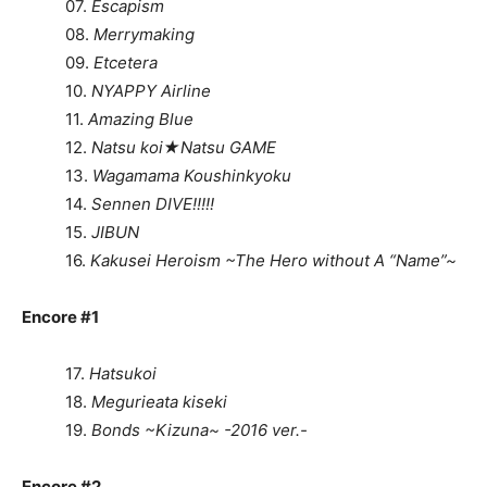
07.
Escapism
08.
Merrymaking
09.
Etcetera
10.
NYAPPY Airline
11.
Amazing Blue
12.
Natsu koi
★
Natsu GAME
13.
Wagamama Koushinkyoku
14.
Sennen DIVE!!!!!
15.
JIBUN
16.
Kakusei Heroism ~
The Hero without A “Name”~
Encore #1
17.
Hatsukoi
18.
Megurieata kiseki
19.
Bonds ~Kizuna~ -2016 ver.-
Encore #2