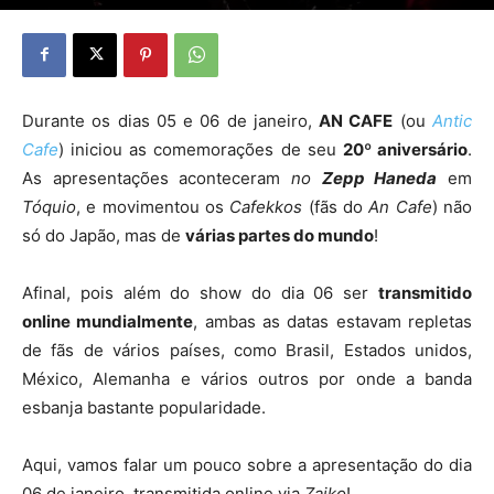
Durante os dias 05 e 06 de janeiro,
AN CAFE
(ou
Antic
Cafe
) iniciou as comemorações de seu
20º aniversário
.
As apresentações aconteceram
no
Zepp Haneda
em
Tóquio
, e movimentou os
Cafekkos
(fãs do
An Cafe
) não
só do Japão, mas de
várias partes do mundo
!
Afinal, pois além do show do dia 06 ser
transmitido
online mundialmente
, ambas as datas estavam repletas
de fãs de vários países, como Brasil, Estados unidos,
México, Alemanha e vários outros por onde a banda
esbanja bastante popularidade.
Aqui, vamos falar um pouco sobre a apresentação do dia
06 de janeiro, transmitida online via
Zaiko
!