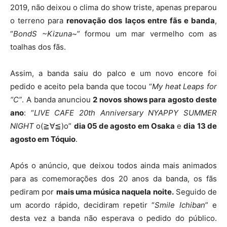
2019, não deixou o clima do show triste, apenas preparou
o terreno para
renovação dos laços entre fãs e banda
,
“
BondS ~Kizuna~
” formou um mar vermelho com as
toalhas dos fãs.
Assim, a banda saiu do palco e um novo encore foi
pedido e aceito pela banda que tocou “
My heat Leaps for
“C”
. A banda anunciou
2 novos shows para agosto deste
ano
: “
LIVE CAFE 20th Anniversary NYAPPY SUMMER
NIGHT
o(≧∀≦)o”
dia 05 de agosto em Osaka
e
dia 13 de
agosto em Tóquio
.
Após o anúncio, que deixou todos ainda mais animados
para as comemorações dos 20 anos da banda, os fãs
pediram por
mais uma música naquela noite.
Seguido de
um acordo rápido, decidiram repetir “
Smile Ichiban
” e
desta vez a banda não esperava o pedido do público.