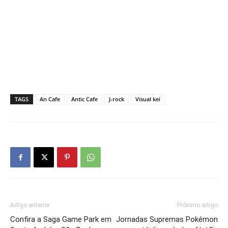
TAGS
An Cafe
Antic Cafe
J-rock
Visual kei
Artigo anterior
Próximo artigo
Confira a Saga Game Park em
Jornadas Supremas Pokémon