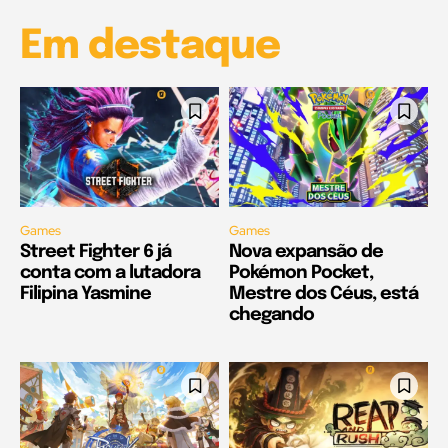
Em destaque
Games
Games
Street Fighter 6 já
Nova expansão de
conta com a lutadora
Pokémon Pocket,
Filipina Yasmine
Mestre dos Céus, está
chegando