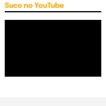
Suco no YouTube
Garota à beira mar (Inio Asano) | React
00:25
Garota à beira mar (Inio Asano) | React
00:25