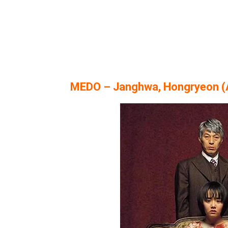
MEDO – Janghwa, Hongryeon (A