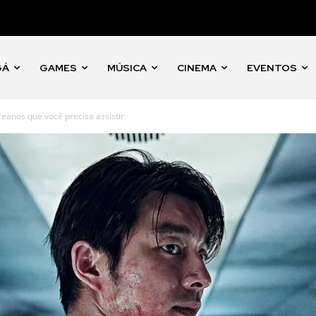
GÁ
GAMES
MÚSICA
CINEMA
EVENTOS
oreanos que você precisa assistir