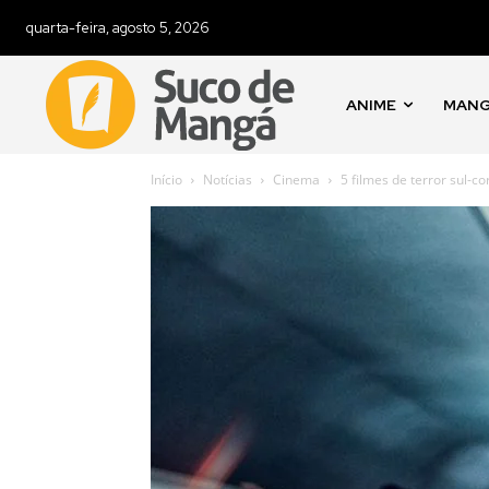
quarta-feira, agosto 5, 2026
ANIME
MAN
Início
Notícias
Cinema
5 filmes de terror sul-c