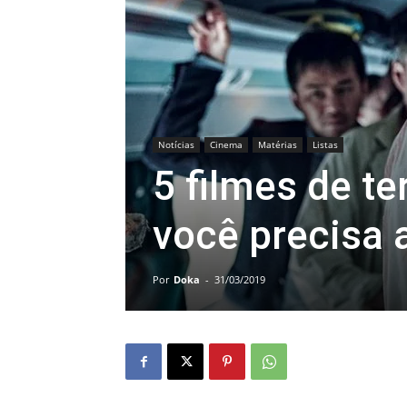
Notícias
Cinema
Matérias
Listas
5 filmes de te
você precisa a
Por
Doka
-
31/03/2019