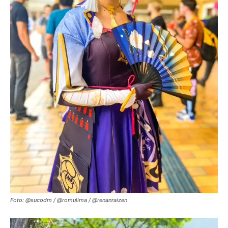
Foto: @sucodm / @romulima / @renanraizen