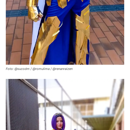
Foto: @sucodm / @romulima / @renanraizen