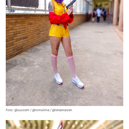
Foto: @sucodm / @romulima / @renanraizen