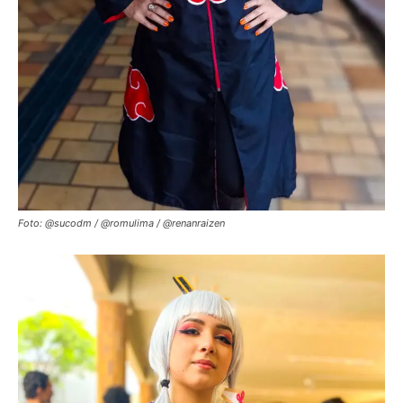
Foto: @sucodm / @romulima / @renanraizen