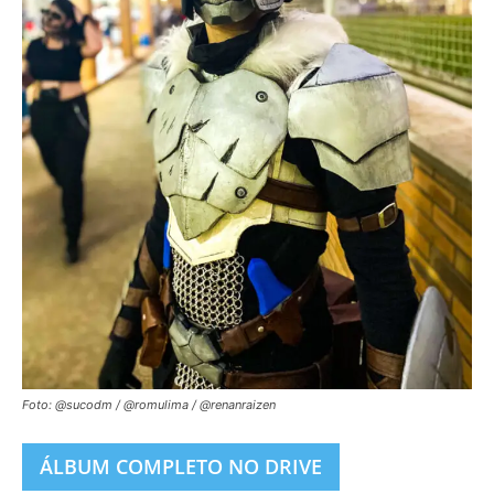
Foto: @sucodm / @romulima / @renanraizen
ÁLBUM COMPLETO NO DRIVE