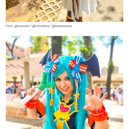
Foto: @sucodm / @romulima / @renanraizen