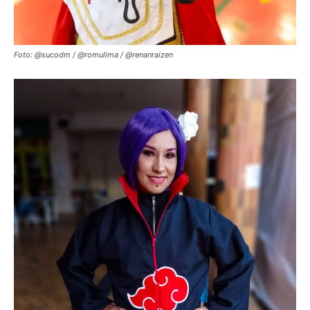
Foto: @sucodm / @romulima / @renanraizen