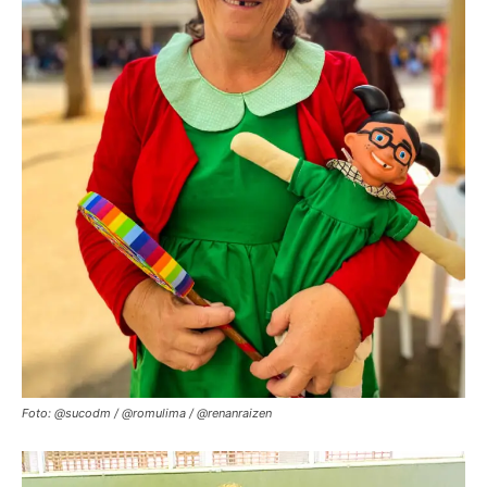
Foto: @sucodm / @romulima / @renanraizen