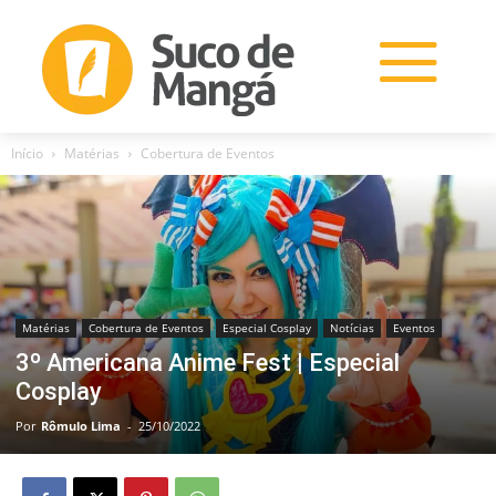
Início
Matérias
Cobertura de Eventos
Matérias
Cobertura de Eventos
Especial Cosplay
Notícias
Eventos
3º Americana Anime Fest | Especial
Cosplay
Por
Rômulo Lima
-
25/10/2022