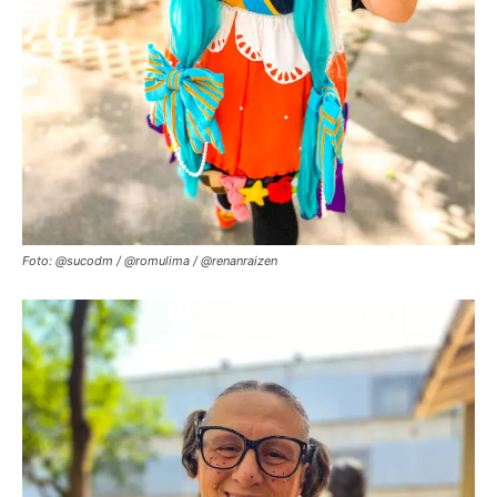
Foto: @sucodm / @romulima / @renanraizen