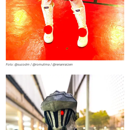
Foto: @sucodm / @romulima / @renanraizen