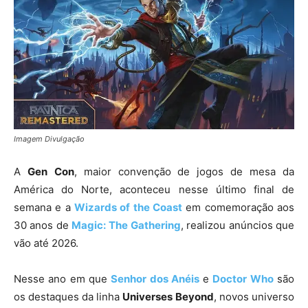
Imagem Divulgação
A
Gen
Con
, maior convenção de jogos de mesa da
América do Norte, aconteceu nesse último final de
semana e a
Wizards of the Coast
em comemoração aos
30 anos de
Magic: The
Gathering
, realizou anúncios que
vão até 2026.
Nesse ano em que
Senhor dos Anéis
e
Doctor Who
são
os destaques da linha
Universes
Beyond
, novos universo