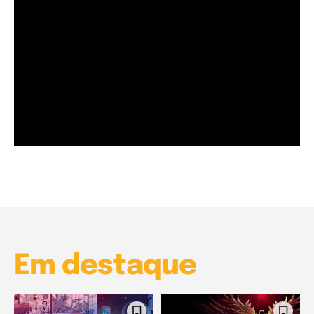
Garota à beira mar (Inio Asano) | React
00:25
Garota à beira mar (Inio Asano) | React
00:25
Em destaque