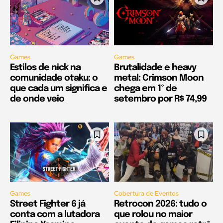
Games
Games
Estilos de nick na
Brutalidade e heavy
comunidade otaku: o
metal: Crimson Moon
que cada um significa e
chega em 1º de
de onde veio
setembro por R$ 74,99
Games
Cobertura de Eventos
Street Fighter 6 já
Retrocon 2026: tudo o
conta com a lutadora
que rolou no maior