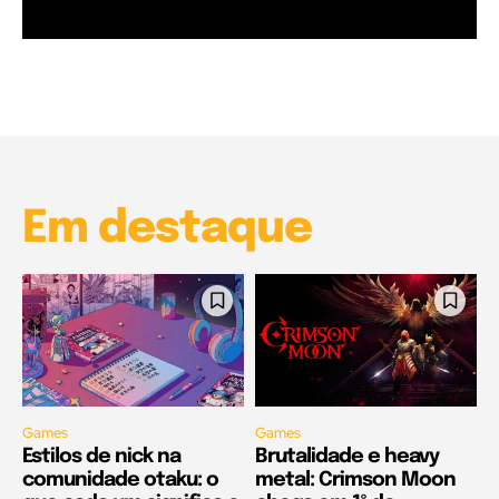
Garota à beira mar (Inio Asano) | React
00:25
Garota à beira mar (Inio Asano) | React
00:25
Em destaque
Games
Games
Estilos de nick na
Brutalidade e heavy
comunidade otaku: o
metal: Crimson Moon