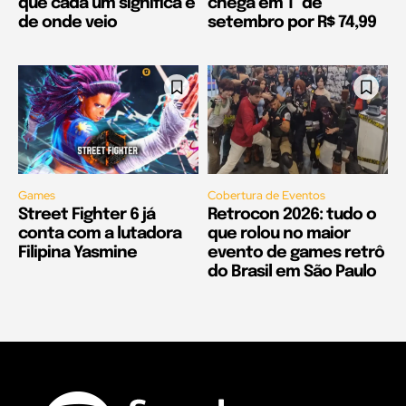
que cada um significa e
chega em 1º de
de onde veio
setembro por R$ 74,99
Games
Cobertura de Eventos
Street Fighter 6 já
Retrocon 2026: tudo o
conta com a lutadora
que rolou no maior
Filipina Yasmine
evento de games retrô
do Brasil em São Paulo