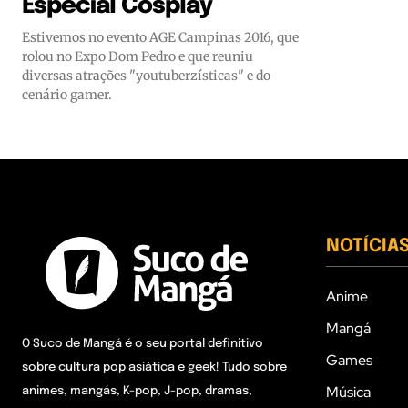
Especial Cosplay
Estivemos no evento AGE Campinas 2016, que
rolou no Expo Dom Pedro e que reuniu
diversas atrações "youtuberzísticas" e do
cenário gamer.
NOTÍCIA
Anime
Mangá
O Suco de Mangá é o seu portal definitivo
Games
sobre cultura pop asiática e geek! Tudo sobre
Música
animes, mangás, K-pop, J-pop, dramas,