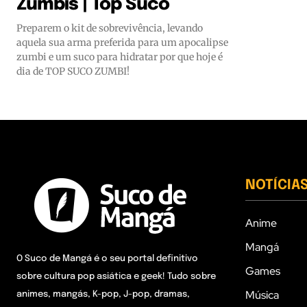
Zumbis | Top Suco
Preparem o kit de sobrevivência, levando
aquela sua arma preferida para um apocalipse
zumbi e um suco para hidratar por que hoje é
dia de TOP SUCO ZUMBI!
NOTÍCIA
Anime
Mangá
O Suco de Mangá é o seu portal definitivo
Games
sobre cultura pop asiática e geek! Tudo sobre
Música
animes, mangás, K-pop, J-pop, dramas,