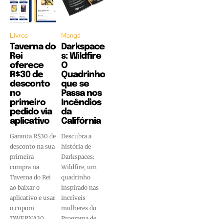
Livros
Mangá
Taverna do
Darkspace
Rei
s: Wildfire
oferece
O
R$30 de
Quadrinho
desconto
que se
no
Passa nos
primeiro
Incêndios
pedido via
da
aplicativo
Califórnia
Garanta R$30 de
Descubra a
desconto na sua
história de
primeira
Darkspaces:
compra na
Wildfire, um
Taverna do Rei
quadrinho
ao baixar o
inspirado nas
aplicativo e usar
incríveis
o cupom
mulheres do
TAVERNA30.
Programa de