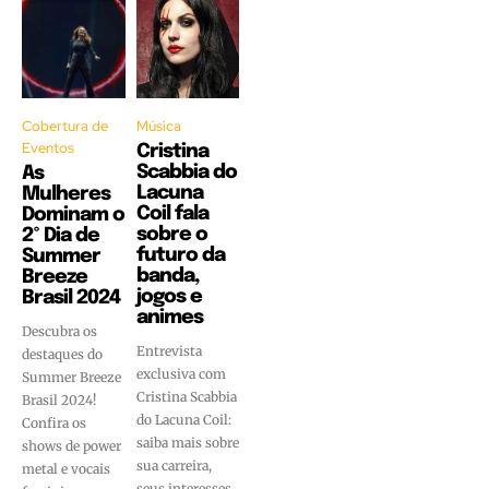
Cobertura de
Música
Eventos
Cristina
Scabbia do
As
Lacuna
Mulheres
Coil fala
Dominam o
sobre o
2º Dia de
futuro da
Summer
banda,
Breeze
jogos e
Brasil 2024
animes
Descubra os
Entrevista
destaques do
exclusiva com
Summer Breeze
Cristina Scabbia
Brasil 2024!
do Lacuna Coil:
Confira os
saiba mais sobre
shows de power
sua carreira,
metal e vocais
seus interesses