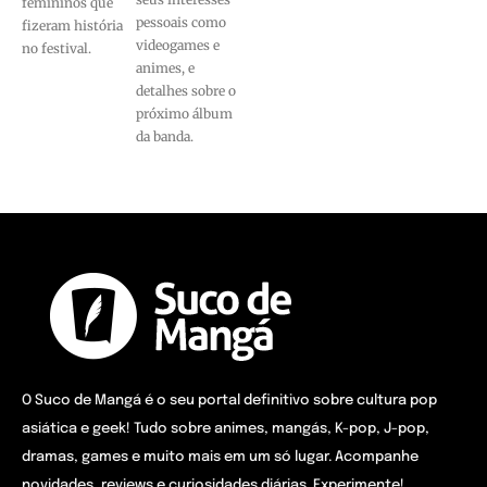
femininos que
pessoais como
fizeram história
videogames e
no festival.
animes, e
detalhes sobre o
próximo álbum
da banda.
O Suco de Mangá é o seu portal definitivo sobre cultura pop
asiática e geek! Tudo sobre animes, mangás, K-pop, J-pop,
dramas, games e muito mais em um só lugar. Acompanhe
novidades, reviews e curiosidades diárias. Experimente!