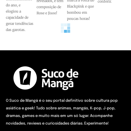
marca a volta do
revelados, e tem
conferir.
do ano, e
Blackpink e que
composição de
elogiou a
bombou em
Rose e Jisoo!
capacidade de
poucas horas!
gerar tendências
das garotas.
O Suco de Mangá é o seu portal definitivo sobre cultura pop
asiática e geek! Tudo sobre animes, mangás, K-pop, J-pop,
dramas, games e muito mais em um só lugar. Acompanhe
novidades, reviews e curiosidades diárias. Experimente!