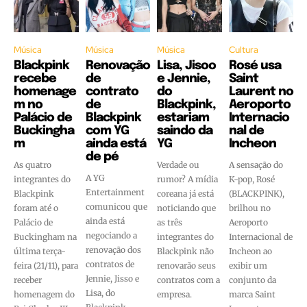
Música
Música
Música
Cultura
Blackpink
Renovação
Lisa, Jisoo
Rosé usa
recebe
de
e Jennie,
Saint
homenage
contrato
do
Laurent no
m no
de
Blackpink,
Aeroporto
Palácio de
Blackpink
estariam
Internacio
Buckingha
com YG
saindo da
nal de
m
ainda está
YG
Incheon
de pé
As quatro
Verdade ou
A sensação do
A YG
integrantes do
rumor? A mídia
K-pop, Rosé
Entertainment
Blackpink
coreana já está
(BLACKPINK),
comunicou que
foram até o
noticiando que
brilhou no
ainda está
Palácio de
as três
Aeroporto
negociando a
Buckingham na
integrantes do
Internacional de
renovação dos
última terça-
Blackpink não
Incheon ao
contratos de
feira (21/11), para
renovarão seus
exibir um
Jennie, Jisso e
receber
contratos com a
conjunto da
Lisa, do
homenagem do
empresa.
marca Saint