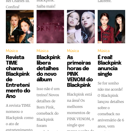
Blackpink.
Rei Charles III.
Laurent.
Saiba mais!
Confira!
Música
Música
Música
Música
Revista
Blackpink
As
É real!
TIME
libera
primeiras
Blackpink
chama
detalhes
horas de
anuncia
Blackpink
do novo
PINK
single
de
álbum
VENOM do
Se for sonho
Entreteni
Blackpink
Isso não é um
não me acorde!
mento do
Blackpink está
treino! Novos
O Blackpink
Ano
na área! Os
detalhes de
lançou detalhes
A revista TIME
melhores
Born Pink,
sobre o
nomeou o
momentos de
comeback do
comeback no
Blackpink como
PINK VENOM, o
Blackpink
aniversário de 6
o ato de
single que
foram
anos, vem
entretenimento