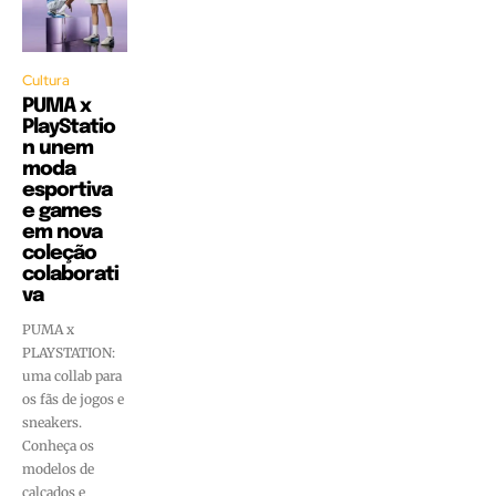
Cultura
PUMA x
PlayStatio
n unem
moda
esportiva
e games
em nova
coleção
colaborati
va
PUMA x
PLAYSTATION:
uma collab para
os fãs de jogos e
sneakers.
Conheça os
modelos de
calçados e