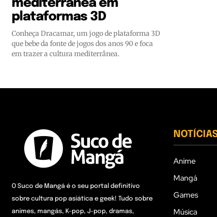
mediterrânea em
plataformas 3D
Conheça Dracamar, um jogo de plataforma 3D
que bebe da fonte de jogos dos anos 90 e foca
em trazer a cultura mediterrânea.
NOTÍCIA
Anime
Mangá
O Suco de Mangá é o seu portal definitivo
Games
sobre cultura pop asiática e geek! Tudo sobre
Música
animes, mangás, K-pop, J-pop, dramas,