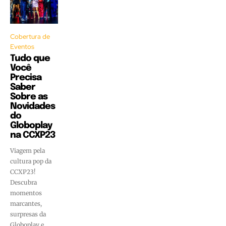
Cobertura de
Eventos
Tudo que
Você
Precisa
Saber
Sobre as
Novidades
do
Globoplay
na CCXP23
Viagem pela
cultura pop da
CCXP23!
Descubra
momentos
marcantes,
surpresas da
Globoplay e