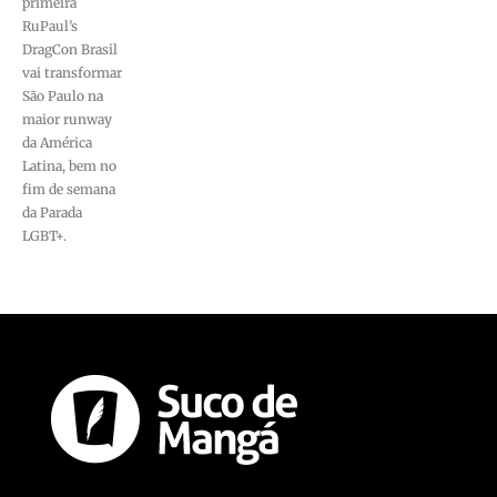
primeira
RuPaul’s
DragCon Brasil
vai transformar
São Paulo na
maior runway
da América
Latina, bem no
fim de semana
da Parada
LGBT+.