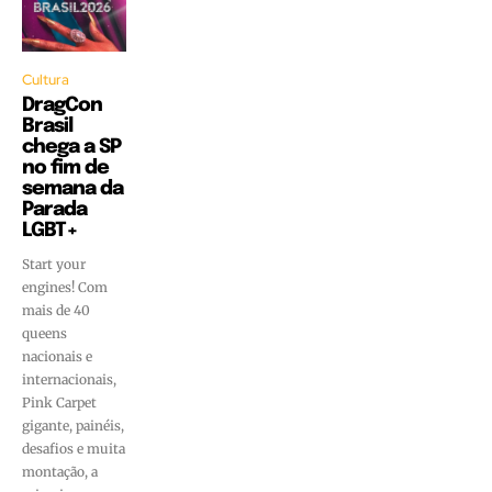
Cultura
DragCon
Brasil
chega a SP
no fim de
semana da
Parada
LGBT+
Start your
engines! Com
mais de 40
queens
nacionais e
internacionais,
Pink Carpet
gigante, painéis,
desafios e muita
montação, a