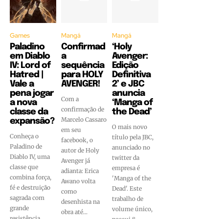
Games
Mangá
Mangá
Paladino
Confirmad
‘Holy
em Diablo
a
Avenger:
IV: Lord of
sequência
Edição
Hatred |
para HOLY
Definitiva
Vale a
AVENGER!
2’ e JBC
pena jogar
anuncia
Com a
a nova
‘Manga of
confirmação de
classe da
the Dead’
Marcelo Cassaro
expansão?
O mais novo
em seu
Conheça o
título pela JBC,
facebook, o
Paladino de
anunciado no
autor de Holy
Diablo IV, uma
twitter da
Avenger já
classe que
empresa é
adianta: Erica
combina força,
'Manga of the
Awano volta
fé e destruição
Dead'. Este
como
sagrada com
trabalho de
desenhista na
grande
volume único,
obra até...
resistência.