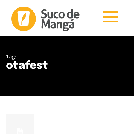
Tag:
otafest